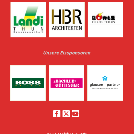
Unsere Eissponsoren
© Curling Club Thun Regio