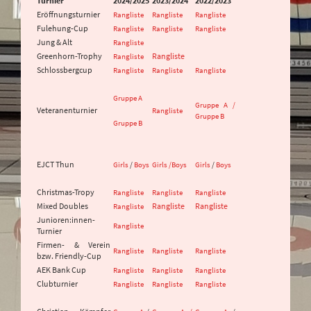
Turnier
2024/2025
2023/2024
2022/2023
Eröffnungsturnier
Rangliste
Rangliste
Rangliste
Fulehung-Cup
Rangliste
Rangliste
Rangliste
Jung & Alt
Rangliste
Greenhorn-Trophy
Rangliste
Rangliste
Schlossbergcup
Rangliste
Rangliste
Rangliste
Gruppe A
Gruppe A /
Veteranenturnier
Rangliste
Gruppe B
Gruppe B
EJCT Thun
Girls
/
Boys
Girls /
Boys
Girls
/
Boys
Christmas-Tropy
Rangliste
Rangliste
Rangliste
Mixed Doubles
Rangliste
Rangliste
Rangliste
Junioren:innen-
Rangliste
Turnier
Firmen- & Verein
Rangliste
Rangliste
Rangliste
bzw. Friendly-Cup
AEK Bank Cup
Rangliste
Rangliste
Rangliste
Clubturnier
Rangliste
Rangliste
Rangliste