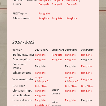
Christian Kämpfer
Gruppe A
/
Gruppe A /
Gruppe A
/
Turnier
Gruppe B
Gruppe B
Gruppe B
PNZ-Trophy
Rangliste
Schlussturnier
Rangliste
Rangliste
Rangliste
2018 - 2022
Turnier
2021 / 2022
2020/2021
2019/2020
2018/2019
Eröffnungsturnier
Rangliste
Rangliste
Rangliste
Rangliste
Fulehung-Cup
Rangliste
Rangliste
Rangliste
Rangliste
Greenhorn-
Rangliste
Rangliste
Rangliste
Trophy
Schlossbergcup
Rangliste
Rangliste
Rangliste
Gruppe
Gruppe
Veteranenturnier
Rangliste
A
/
Gruppe B
A
/
Gruppe B
EJCT Thun
Girls
/
Boys
Girls
/
Boys
Girls
/
Boys
Wegen
Christmas-Tropy
Rangliste
Rangliste
Rangliste
Corona
Mixed Doubles
Rangliste
Firmen- & Verein
Rangliste
Rangliste
Rangliste
keine
Ersatzturnier
Turniere