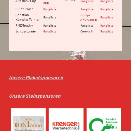
AEK Bank Cup
Rangliste
Rangliste
PUR
Clubturnier
Rangliste
Rangliste
Rangliste
Christian
Gruppe
Rangliste
Rangliste
Kämpfer Turnier
A
/
Gruppe B
PNZ-Trophy
Rangliste
Rangliste
Rangliste
Schlussturnier
Rangliste
Corona !!
Rangliste
Unsere Plakatsponsoren
Unsere Steinsponsoren