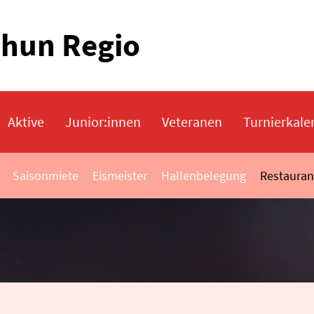
Thun Regio
Aktive
Junior:innen
Veteranen
Turnierkale
Saisonmiete
Eismeister
Hallenbelegung
Restauran