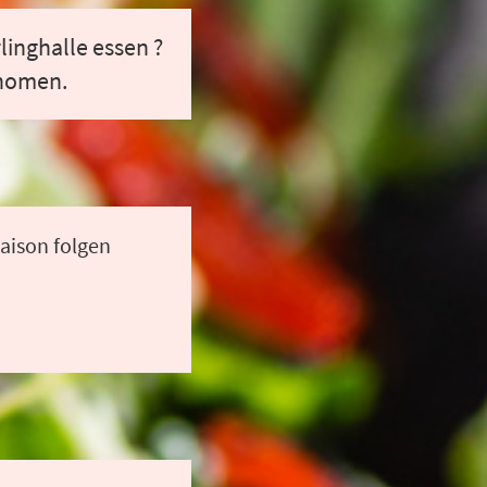
linghalle essen ?
onomen.
eue Saison folgen