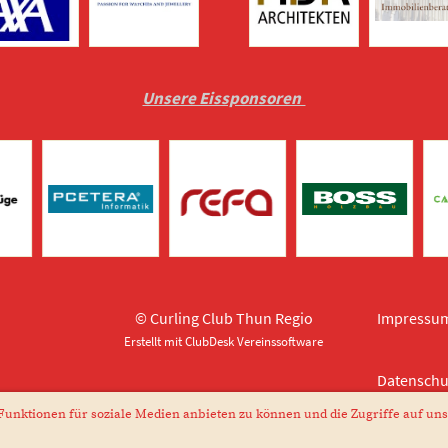
Unsere Eissponsoren
© Curling Club Thun Regio
Impressu
Erstellt mit ClubDesk Vereinssoftware
Datenschu
unktionen für soziale Medien anbieten zu können und die Zugriffe auf uns