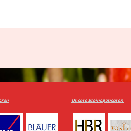
oren
Unsere Steinsponsoren