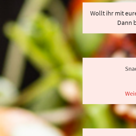
Wollt ihr mit eu
Dann b
Sna
Wei