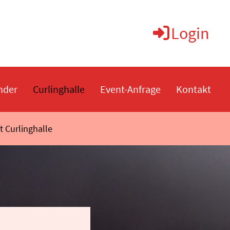
Login
nder
Curlinghalle
Event-Anfrage
Kontakt
t Curlinghalle