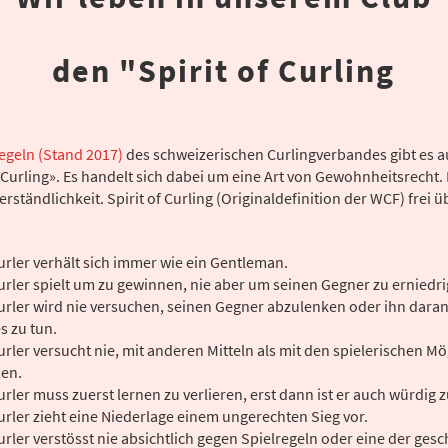
den "Spirit of Curling
Regeln (Stand 2017)
des schweizerischen Curlingverbandes gibt es 
Curling». Es handelt sich dabei um eine Art von Gewohnheitsrecht. 
verständlichkeit. Spirit of Curling (Originaldefinition der WCF) frei 
urler verhält sich immer wie ein Gentleman.
urler spielt um zu gewinnen, nie aber um seinen Gegner zu erniedri
urler wird nie versuchen, seinen Gegner abzulenken oder ihn daran
s zu tun.
urler versucht nie, mit anderen Mitteln als mit den spielerischen Mö
len.
urler muss zuerst lernen zu verlieren, erst dann ist er auch würdig
urler zieht eine Niederlage einem ungerechten Sieg vor.
urler verstösst nie absichtlich gegen Spielregeln oder eine der ges