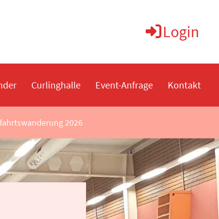
Login
nder
Curlinghalle
Event-Anfrage
Kontakt
fahrtswanderung 2026