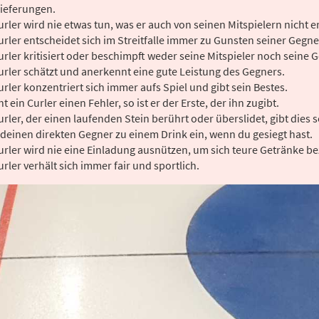
ieferungen.
urler wird nie etwas tun, was er auch von seinen Mitspielern nicht e
urler entscheidet sich im Streitfalle immer zu Gunsten seiner Gegne
urler kritisiert oder beschimpft weder seine Mitspieler noch seine 
urler schätzt und anerkennt eine gute Leistung des Gegners.
urler konzentriert sich immer aufs Spiel und gibt sein Bestes.
t ein Curler einen Fehler, so ist er der Erste, der ihn zugibt.
urler, der einen laufenden Stein berührt oder überslidet, gibt dies 
deinen direkten Gegner zu einem Drink ein, wenn du gesiegt hast.
urler wird nie eine Einladung ausnützen, um sich teure Getränke be
urler verhält sich immer fair und sportlich.