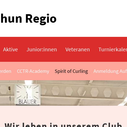
Thun Regio
Aktive
Junior:innen
Veteranen
Turnierkale
erden
CCTR-Academy
Spirit of Curling
Anmeldung Auf
Wir leben in unserem Club