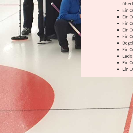
überl
Ein C
Ein C
Ein C
Ein C
Ein C
Begeh
Ein C
Lade 
Ein C
Ein C