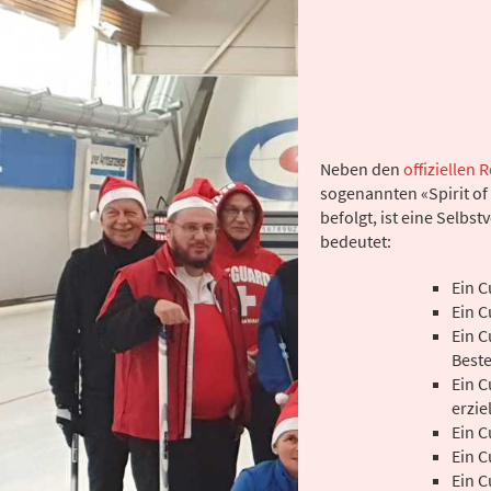
Neben den
offiziellen 
sogenannten «Spirit of 
befolgt, ist eine Selbst
bedeutet:
Ein C
Ein C
Ein C
Beste
Ein C
erzie
Ein C
Ein C
Ein C