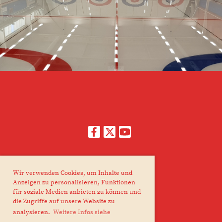
© Curling Club Thun Regio
Wir verwenden Cookies, um Inhalte und
Erstellt mit ClubDesk Vereinssoftware
Anzeigen zu personalisieren, Funktionen
für soziale Medien anbieten zu können und
die Zugriffe auf unsere Website zu
Impressum
analysieren.
Weitere Infos siehe
Datenschutz